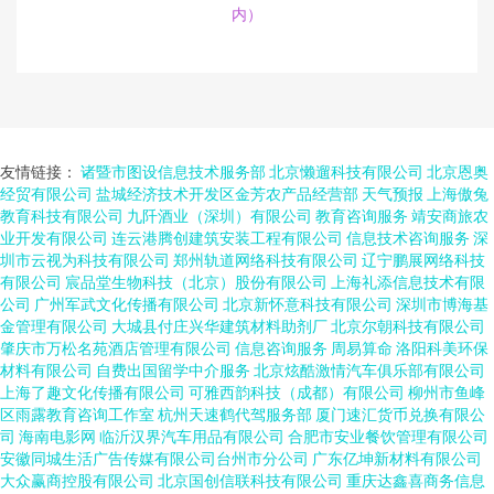
内）
友情链接：
诸暨市图设信息技术服务部
北京懒遛科技有限公司
北京恩奥
经贸有限公司
盐城经济技术开发区金芳农产品经营部
天气预报
上海傲兔
教育科技有限公司
九阡酒业（深圳）有限公司
教育咨询服务
靖安商旅农
业开发有限公司
连云港腾创建筑安装工程有限公司
信息技术咨询服务
深
圳市云视为科技有限公司
郑州轨道网络科技有限公司
辽宁鹏展网络科技
有限公司
宸品堂生物科技（北京）股份有限公司
上海礼添信息技术有限
公司
广州军武文化传播有限公司
北京新怀意科技有限公司
深圳市博海基
金管理有限公司
大城县付庄兴华建筑材料助剂厂
北京尔朝科技有限公司
肇庆市万松名苑酒店管理有限公司
信息咨询服务
周易算命
洛阳科美环保
材料有限公司
自费出国留学中介服务
北京炫酷激情汽车俱乐部有限公司
上海了趣文化传播有限公司
可雅西韵科技（成都）有限公司
柳州市鱼峰
区雨露教育咨询工作室
杭州天速鹤代驾服务部
厦门速汇货币兑换有限公
司
海南电影网
临沂汉界汽车用品有限公司
合肥市安业餐饮管理有限公司
安徽同城生活广告传媒有限公司台州市分公司
广东亿坤新材料有限公司
大众赢商控股有限公司
北京国创信联科技有限公司
重庆达鑫喜商务信息