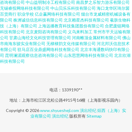
咨询有限公司
中山益明制冷工程有限公司
南昌梦之乐智力游乐有限公司
无锡睿投网络科技有限公司
中山贝乐乐科技有限公司
海口龙华区琦尔茵
百货商行
职业学校
亿企赢网络科技有限公司
烟台市龙威精密机械设备有
限公司
株洲诚信信息科技有限公司
北京赖星杰科技有限公司
羲肤生物科
技（上海）有限公司
上海远播教育科技集团股份有限公司
合肥庞链网络
科技有限公司
北京麦阳咨询有限公司
义乌来料加工
常州市平天运输有限
公司
甘肃山海经文化科技管理有限公司
河南帷顶金属材料有限公司
佛山
市南海东骏实业有限公司
无棣棣韵文化传媒有限公司
河北邦沃信息技术
有限公司
驻马店百业鼎盛网络科技有限公司
北京丰海通数码快印有限公
司
昆明澜湄观察信息咨询有限公司
山东思慧网络科技有限公司
北京欣湖
科技有限公司
电话：1339190**
地址：上海市松江区北松公路4915号16幢（上海影视乐园内）
Copyright © 2026
www.shyuesheji.com
演出经纪
烜西（上海）实
业有限公司
演出经纪
版权所有
Sitemap