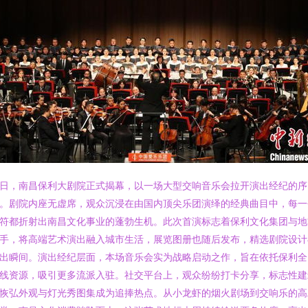
日，南昌保利大剧院正式揭幕，以一场大型交响音乐会拉开演出经纪的序
。剧院内座无虚席，观众沉浸在由国内顶尖乐团演绎的经典曲目中，每一
符都折射出南昌文化事业的蓬勃生机。此次首演标志着保利文化集团与地
手，将高端艺术演出融入城市生活，展览图册也随后发布，精选剧院设计
出瞬间。演出经纪层面，本场音乐会实为战略启动之作，旨在依托保利全
线资源，吸引更多流派入驻。社交平台上，观众纷纷打卡分享，标志性建
恢弘外观与灯光秀图集成为追捧热点。从小龙虾的烟火剧场到交响乐的高